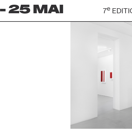
 - 25 MAI
e
7
EDIT