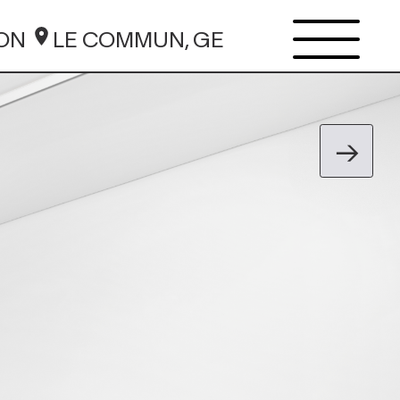
ION
LE COMMUN, GE