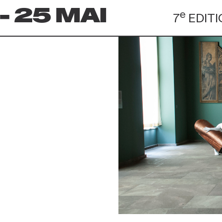
 - 25 MAI
e
7
EDIT